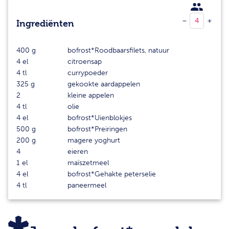
Ingrediënten
400
g
bofrost*Roodbaarsfilets, natuur
4
el
citroensap
4
tl
currypoeder
325
g
gekookte aardappelen
2
kleine appelen
4
tl
olie
4
el
bofrost*Uienblokjes
500
g
bofrost*Preiringen
200
g
magere yoghurt
4
eieren
1
el
maïszetmeel
4
el
bofrost*Gehakte peterselie
4
tl
paneermeel