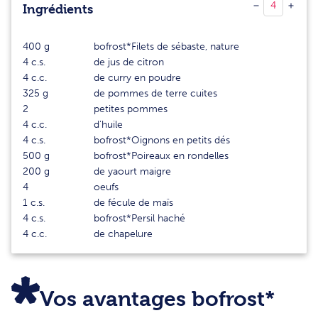
Ingrédients
400
g
bofrost*Filets de sébaste, nature
4
c.s.
de jus de citron
4
c.c.
de curry en poudre
325
g
de pommes de terre cuites
2
petites pommes
4
c.c.
d'huile
4
c.s.
bofrost*Oignons en petits dés
500
g
bofrost*Poireaux en rondelles
200
g
de yaourt maigre
4
oeufs
1
c.s.
de fécule de maïs
4
c.s.
bofrost*Persil haché
4
c.c.
de chapelure
Vos avantages bofrost*