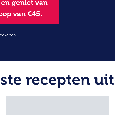
g en geniet van
oop van €45.
frekenen.
ste recepten uit