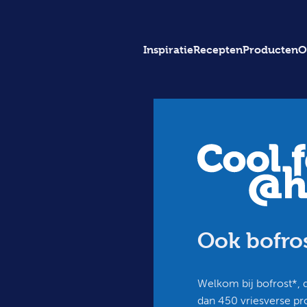
Inspiratie
Recepten
Producten
O
Ook bofros
Welkom bij bofrost*,
dan 450 vriesverse pr