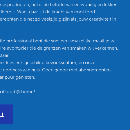
riesproducten, het is de belofte van eenvoudig en lekker
ndbereik. Want daar zit de kracht van cool food -
echten die net zo veelzijdig zijn als jouw creativiteit in
te professional bent die snel een smakelijke maaltijd wil
aire avonturier die de grenzen van smaken wil verkennen,
laar.
ne, kies een geschikte bezoeksdatum, en onze
e coolness aan huis. Geen gedoe met abonnementen,
ar puur genieten.
ool food @ home!
u