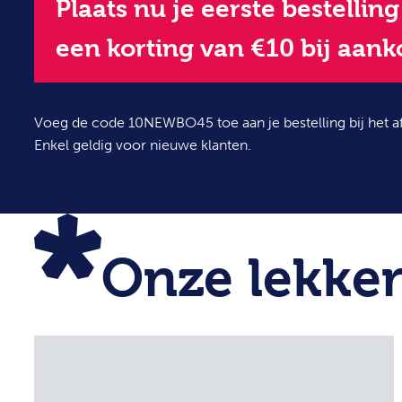
Plaats nu je eerste bestellin
een korting van €10 bij aank
Voeg de code 10NEWBO45 toe aan je bestelling bij het a
Enkel geldig voor nieuwe klanten.
Onze lekker