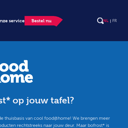
nze service
Bestel nu
NL
FR
t* op jouw tafel?
 de thuisbasis van cool food@home! We brengen meer
oducten rechtstreeks naar jouw deur. Maar bofrost* is