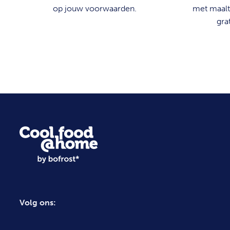
op jouw voorwaarden.
met maalt
grat
Volg ons: