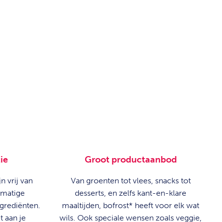
ie
Groot productaanbod
n vrij van
Van groenten tot vlees, snacks tot
tmatige
desserts, en zelfs kant-en-klare
ngrediënten.
maaltijden, bofrost* heeft voor elk wat
t aan je
wils. Ook speciale wensen zoals veggie,