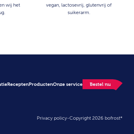
n wij het
vegan, lactosevrij, glutenvrij of
ug.
suikerarm.
atie
Recepten
Producten
Onze service
Bestel nu
Privacy policy
-
Copyright 2026 bofrost*