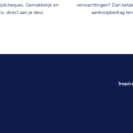
ijdcheques. Gemakkelijk en
verwachtingen? Dan betale
is, direct aan je deur.
aankoopbedrag ter
Inspir