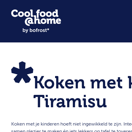
Koken met k
Tiramisu
Koken met je kinderen hoeft niet ingewikkeld te zijn. In
samen plezier te maken én iets lekkers op tafel te tovere