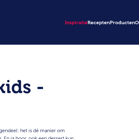
Inspiratie
Recepten
Producten
O
ids -
tegendeel: het is dé manier om
n. En ja hoor, ook een dessert kun