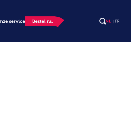
nze service
Bestel nu
NL
FR