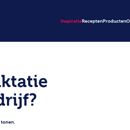
Inspiratie
Recepten
Producten
O
ktatie
rijf?
 tonen.