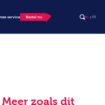
nze service
Bestel nu
NL
FR
Meer zoals dit