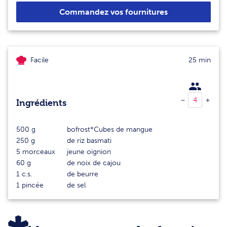
Commandez vos fournitures
Facile
25 min
Ingrédients
500
g
bofrost*Cubes de mangue
250
g
de riz basmati
5
morceaux
jeune oignion
60
g
de noix de cajou
1
c.s.
de beurre
1
pincée
de sel