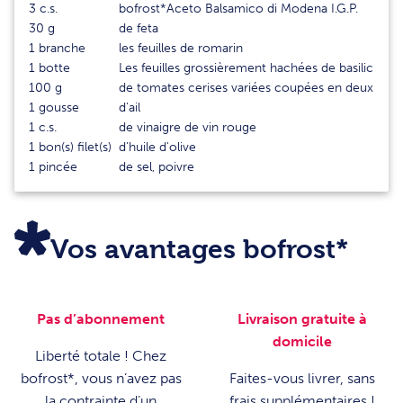
3
c.s.
bofrost*Aceto Balsamico di Modena I.G.P.
30
g
de feta
1
branche
les feuilles de romarin
1
botte
Les feuilles grossièrement hachées de basilic
100
g
de tomates cerises variées coupées en deux
1
gousse
d'ail
1
c.s.
de vinaigre de vin rouge
1
bon(s) filet(s)
d'huile d'olive
1
pincée
de sel, poivre
Vos avantages bofrost*
Pas d’abonnement
Livraison gratuite à
domicile
Liberté totale ! Chez
bofrost*, vous n’avez pas
Faites-vous livrer, sans
la contrainte d’un
frais supplémentaires !